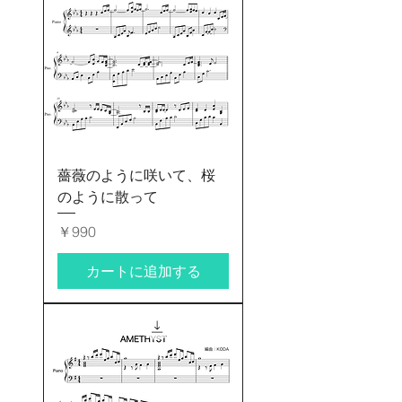
薔薇のように咲いて、桜
のように散って
価格
￥990
カートに追加する