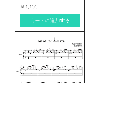
価格
￥1,100
カートに追加する
Art of Life -Full ver- A part
価格
￥2,200
カートに追加する