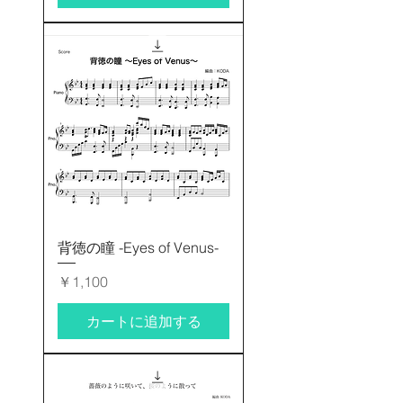
背徳の瞳 -Eyes of Venus-
価格
￥1,100
カートに追加する